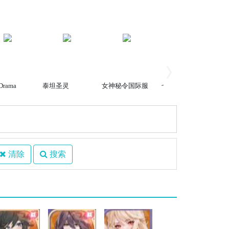
Drama
泰坦圣灵
女神秘令国际服
七骑士重制版
S
清除
搜索