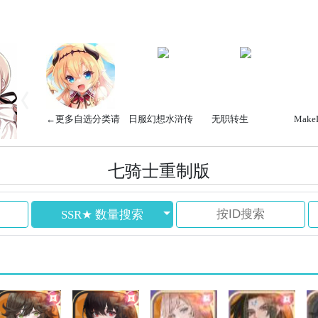
←更多自选分类请
日服幻想水浒传
无职转生
Make
点左边菜单
七骑士重制版
SSR★ 数量搜索