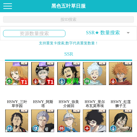
黑色五叶草日服
按ID搜索
SSR★ 数量搜索
支持重复卡搜索,数字代表重复数量！
SSR
HSWY_三叶
HSWY_阿斯
HSWY_弥美
HSWY_里尔
HSWY_红莲
草学园
塔
介姬回
布瓦莫蒂埃
狮子王