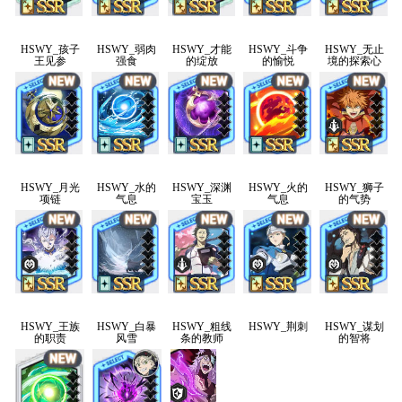
HSWY_孩子
HSWY_弱肉
HSWY_才能
HSWY_斗争
HSWY_无止
王见参
强食
的绽放
的愉悦
境的探索心
HSWY_月光
HSWY_水的
HSWY_深渊
HSWY_火的
HSWY_狮子
项链
气息
宝玉
气息
的气势
HSWY_王族
HSWY_白暴
HSWY_粗线
HSWY_荆刺
HSWY_谋划
的职责
风雪
条的教师
的智将