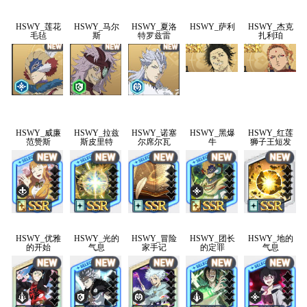
HSWY_莲花
HSWY_马尔
HSWY_夏洛
HSWY_萨利
HSWY_杰克
毛毡
斯
特罗兹雷
扎利珀
HSWY_威廉
HSWY_拉兹
HSWY_诺塞
HSWY_黑爆
HSWY_红莲
范赞斯
斯皮里特
尔席尔瓦
牛
狮子王短发
HSWY_优雅
HSWY_光的
HSWY_冒险
HSWY_团长
HSWY_地的
的开始
气息
家手记
的定罪
气息